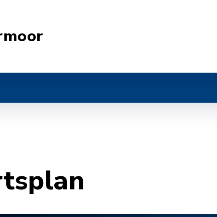
rmoor
rtsplan