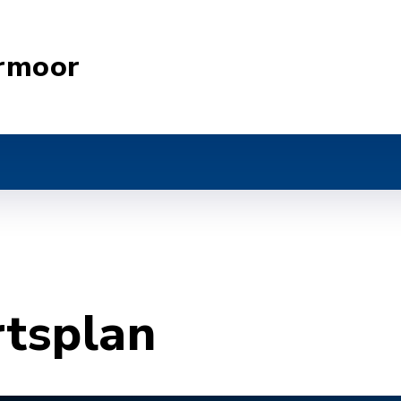
rmoor
rtsplan