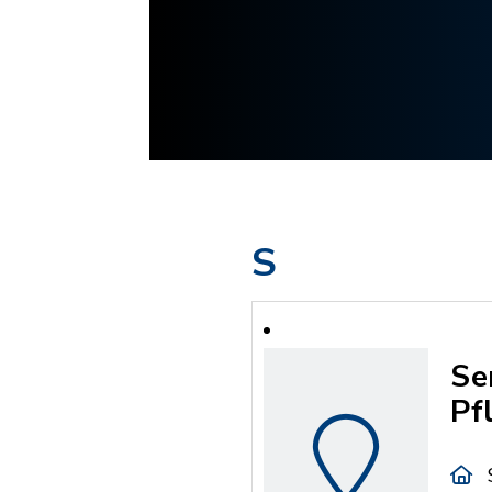
S
Se
Pf