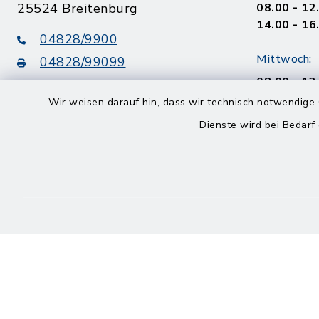
25524 Breitenburg
08.00 - 12
14.00 - 16
04828/9900
Mittwoch:
04828/99099
08.00 - 12
info@amt-breitenburg.de
14.00 - 18
Wir weisen darauf hin, dass wir technisch notwendige 
Dienste wird bei Bedarf
Donnerstag
geschloss
Freitag
08.00 - 12
Kontakt
Barrierefreiheit
Datenschutz