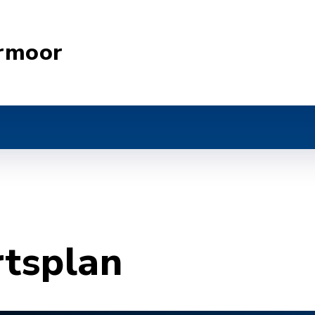
rmoor
rtsplan