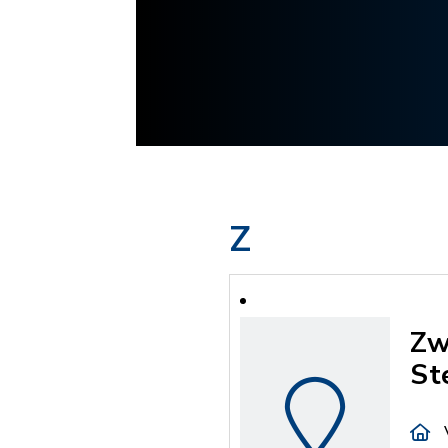
Z
Zw
St