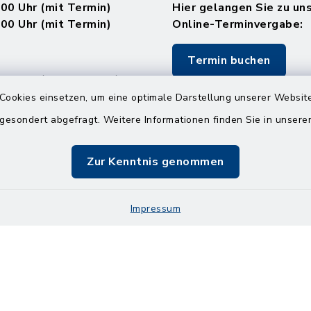
.00 Uhr (mit Termin)
Hier gelangen Sie zu un
.00 Uhr (mit Termin)
Online-Terminvergabe:
Termin buchen
.00 Uhr (ohne Termin)
.00 Uhr (ohne Termin)
Cookies einsetzen, um eine optimale Darstellung unserer Website
 gesondert abgefragt. Weitere Informationen finden Sie in unser
:
en
Zur Kenntnis genommen
.00 Uhr (mit Termin)
Impressum
Impressum
Sitemap
Cookie-Einstellungen