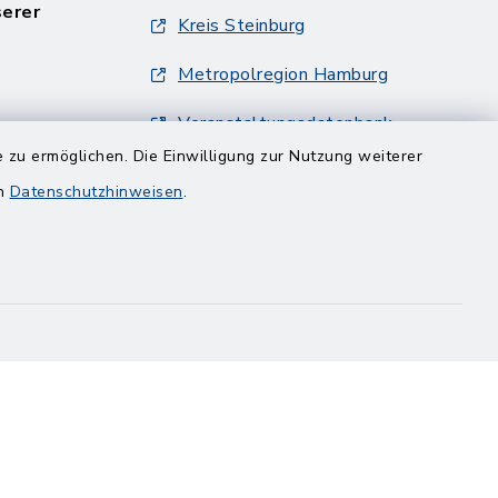
serer
Kreis Steinburg
Metropolregion Hamburg
Veranstaltungsdatenbank
Metropolregion Hamburg
 zu ermöglichen. Die Einwilligung zur Nutzung weiterer
en
Datenschutzhinweisen
.