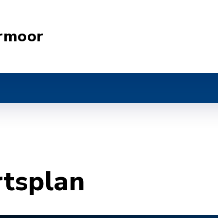
rmoor
rtsplan