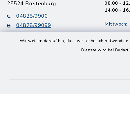
25524 Breitenburg
08.00 - 12
14.00 - 16
04828/9900
Mittwoch:
04828/99099
08.00 - 12
info@amt-breitenburg.de
14.00 - 18
Wir weisen darauf hin, dass wir technisch notwendige 
Dienste wird bei Bedarf
Donnerstag
geschloss
Freitag
08.00 - 12
Kontakt
Barrierefreiheit
Datenschutz