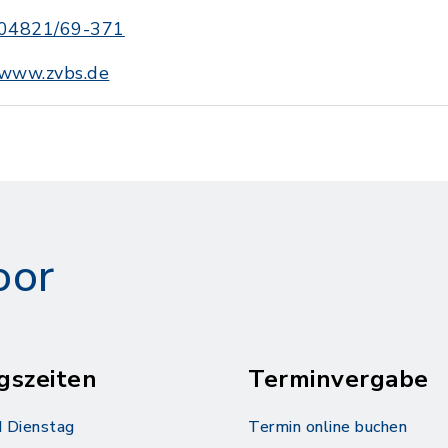
04821/69-371
www.zvbs.de
oor
gszeiten
Terminvergabe
 Dienstag
Termin online buchen