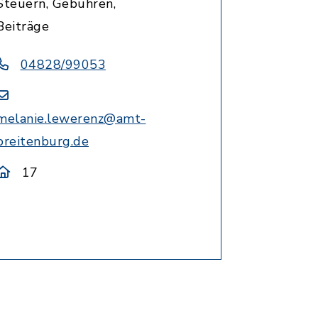
Steuern, Gebühren,
Beiträge
04828/99053
melanie.lewerenz@amt-
breitenburg.de
17