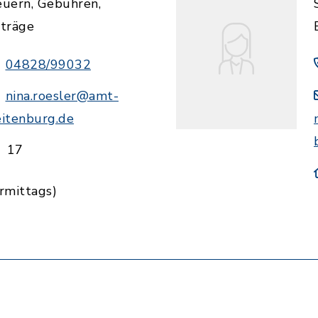
euern, Gebühren,
iträge
04828/99032
nina.roesler@amt-
eitenburg.de
17
rmittags)