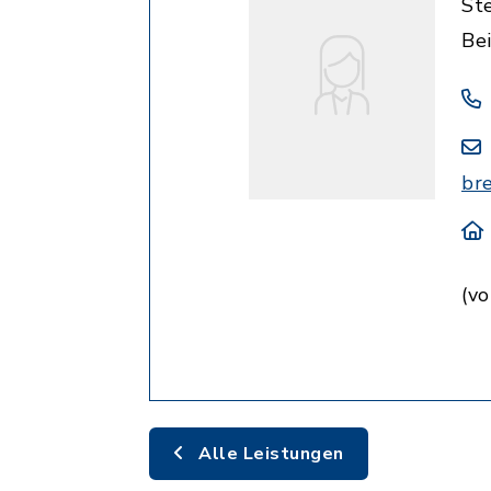
St
Be
br
(vo
Alle Leistungen