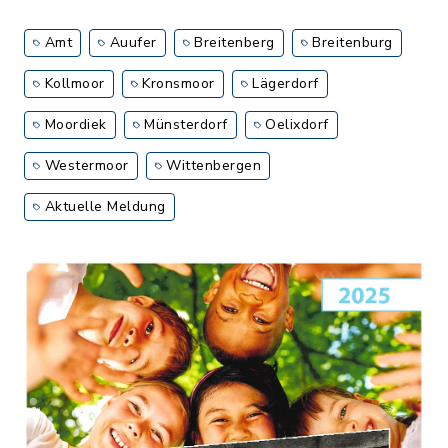
Amt
Auufer
Breitenberg
Breitenburg
Kollmoor
Kronsmoor
Lägerdorf
Moordiek
Münsterdorf
Oelixdorf
Westermoor
Wittenbergen
Aktuelle Meldung