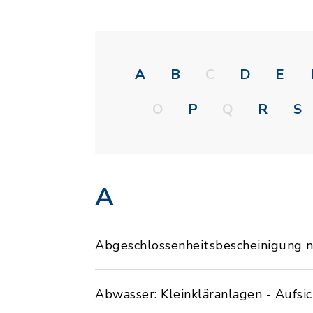
A
B
C
D
E
O
P
Q
R
S
A
Abgeschlossenheitsbescheinigung
Abwasser: Kleinkläranlagen - Aufsic