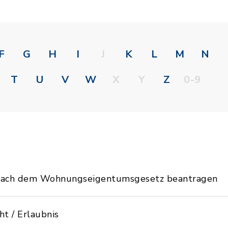
F
G
H
I
J
K
L
M
N
T
U
V
W
X
Y
Z
0-9
 nach dem Wohnungseigentumsgesetz beantragen
ht / Erlaubnis