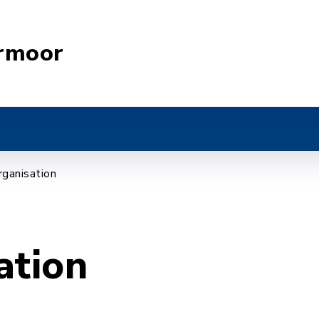
rmoor
rganisation
ation