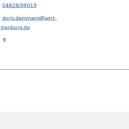
04828/99019
doris.dammann@amt-
eitenburg.de
9