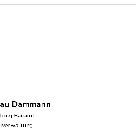
rau Dammann
itung Bauamt,
uverwaltung