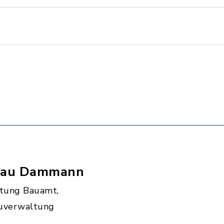
rau Dammann
itung Bauamt,
uverwaltung