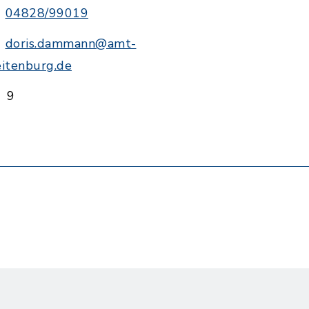
04828/99019
doris.dammann@amt-
eitenburg.de
9