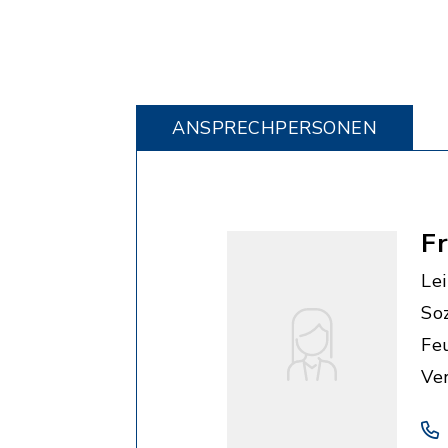
ANSPRECHPERSONEN
F
Le
So
Fe
Ve