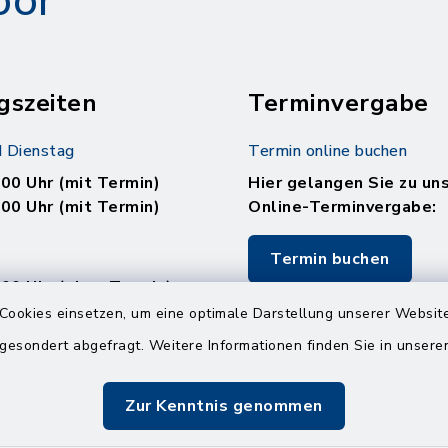
oor
gszeiten
Terminvergabe
 Dienstag
Termin online buchen
.00 Uhr (mit Termin)
Hier gelangen Sie zu un
.00 Uhr (mit Termin)
Online-Terminvergabe:
Termin buchen
.00 Uhr (ohne Termin)
.00 Uhr (ohne Termin)
Cookies einsetzen, um eine optimale Darstellung unserer Website
 gesondert abgefragt. Weitere Informationen finden Sie in unser
:
en
Zur Kenntnis genommen