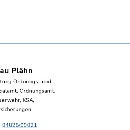
rau Plähn
itung Ordnungs- und
zialamt, Ordnungsamt,
uerwehr, KSA,
rsicherungen
04828/99021