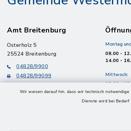
Gemeinde Westerm
Amt Breitenburg
Öffnun
Montag und
Osterholz 5
25524 Breitenburg
08.00 - 12
14.00 - 16
04828/9900
Mittwoch:
04828/99099
08.00 - 12
info@amt-breitenburg.de
14.00 - 18
Wir weisen darauf hin, dass wir technisch notwendige 
Dienste wird bei Bedarf
Donnerstag
geschloss
Freitag