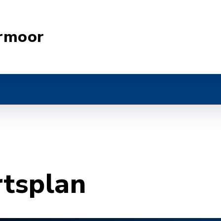
rmoor
rtsplan