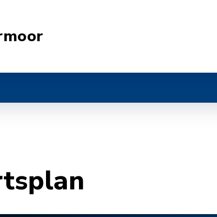
rmoor
rtsplan