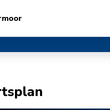
rmoor
rtsplan